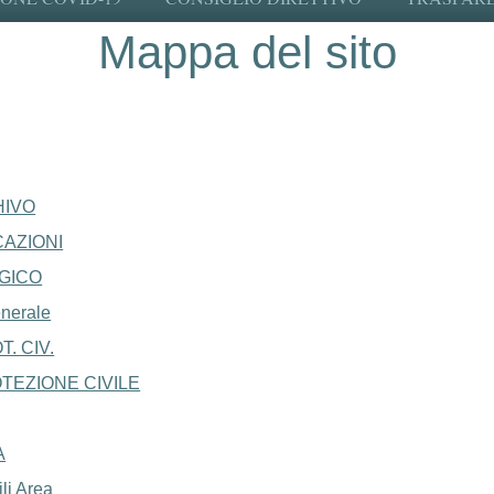
Mappa del sito
HIVO
AZIONI
GICO
nerale
. CIV.
TEZIONE CIVILE
A
li Area