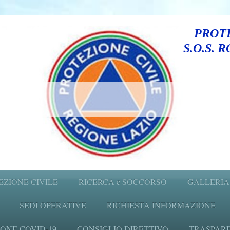
PROTE
S.O.S. 
EZIONE CIVILE
RICERCA e SOCCORSO
GALLERIA
SEDI OPERATIVE
RICHIESTA INFORMAZIONE
ONE COVID-19
CONSIGLIO DIRETTIVO
TRASPARENZ