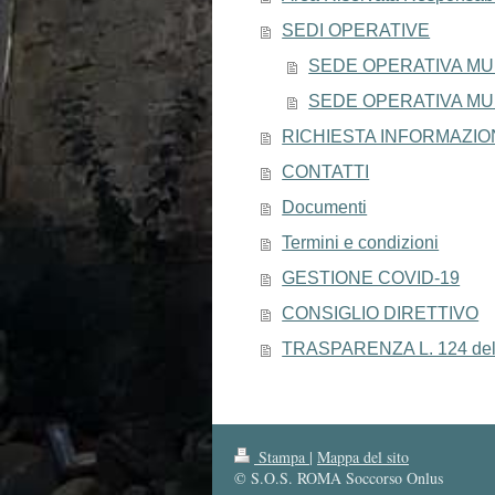
SEDI OPERATIVE
SEDE OPERATIVA MUN
SEDE OPERATIVA MUN
RICHIESTA INFORMAZIO
CONTATTI
Documenti
Termini e condizioni
GESTIONE COVID-19
CONSIGLIO DIRETTIVO
TRASPARENZA L. 124 del 
Stampa
|
Mappa del sito
© S.O.S. ROMA Soccorso Onlus