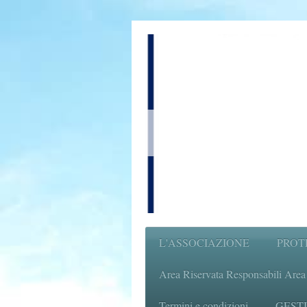
L'ASSOCIAZIONE
PROT
Area Riservata Responsabili Area
Termini e condizioni
GESTI