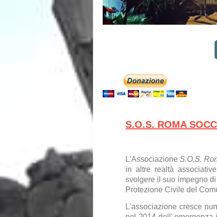
S.O.S. ROMA SOC
L'Associazione
S.O.S. Ro
in altre realtà associat
svolgere il suo impegno di
Protezione Civile del Comu
L'associazione cresce num
nel 2014 dell' emergenza i