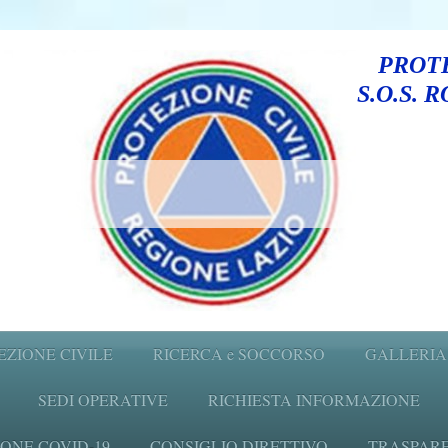
PROTE
S.O.S. 
EZIONE CIVILE
RICERCA e SOCCORSO
GALLERIA
SEDI OPERATIVE
RICHIESTA INFORMAZIONE
ONE COVID-19
CONSIGLIO DIRETTIVO
TRASPARENZ