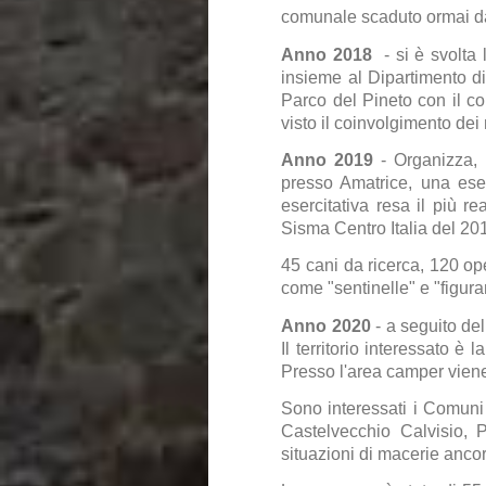
comunale scaduto ormai da
Anno 2018
- si è svolta 
insieme al Dipartimento d
Parco del Pineto con il co
visto il coinvolgimento dei
Anno 2019
- Organizza, 
presso Amatrice, una eserc
esercitativa resa il più r
Sisma Centro Italia del 20
45 cani da ricerca, 120 ope
come "sentinelle" e "figurant
Anno 2020
- a seguito de
Il territorio interessato 
Presso l'area camper vien
Sono interessati i Comuni 
Castelvecchio Calvisio, 
situazioni di macerie anco