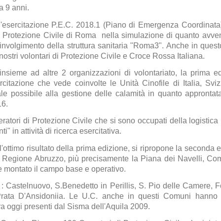
 9 anni.
l'esercitazione P.E.C. 2018.1 (Piano di Emergenza Coordinata)
i Protezione Civile di Roma nella simulazione di quanto avven
involgimento della struttura sanitaria "Roma3". Anche in quest
 nostri volontari di Protezione Civile e Croce Rossa Italiana.
insieme ad altre 2 organizzazioni di volontariato, la prima
itazione che vede coinvolte le Unità Cinofile di Italia, Sviz
eale possibile alla gestione delle calamità in quanto approntat
16.
ratori di Protezione Civile che si sono occupati della logistica
i" in attività di ricerca esercitativa.
ll'ottimo risultato della prima edizione, si ripropone la second
è la Regione Abruzzo, più precisamente la Piana dei Navelli, C
e montato il campo base e operativo.
: Castelnuovo, S.Benedetto in Perillis, S. Pio delle Camere, F
Prata D'Ansidoniia. Le U.C. anche in questi Comuni hanno po
ra oggi presenti dal Sisma dell'Aquila 2009.