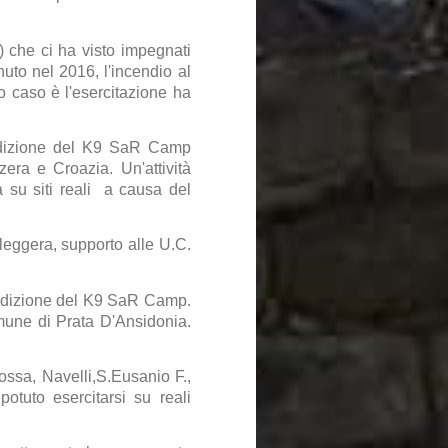
 che ci ha visto impegnati
uto nel 2016, l'incendio al
o caso è l'esercitazione ha
 edizione del K9 SaR Camp
zera e Croazia. Un'attività
a su siti reali a causa del
 leggera, supporto alle U.C.
a edizione del K9 SaR Camp.
omune di Prata D'Ansidonia.
ossa, Navelli,S.Eusanio F.,
tuto esercitarsi su reali