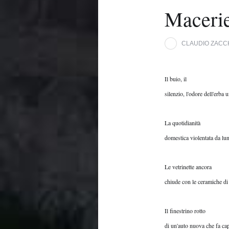
Maceri
CLAUDIO ZACC
Il buio, il

silenzio, l'odore dell'erba
La quotidianità

domestica violentata da lung
Le vetrinette ancora

chiude con le ceramiche di
Il finestrino rotto

di un'auto nuova che fa capo