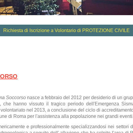
Richiesta di Iscrizione a Volontario di PROTEZIONE CIVILE
CORSO
ma Soccorso
nasce a febbraio del 2012 per desiderio di un grupp
ive, che hanno vissuto il tragico periodo dell'Emergenza Si
 volontariato nel 2013, a conclusione del ciclo di accreditament
ne di Roma per l'assistenza alla popolazione nei grandi eventi
ericamente e professionalmente specializzandosi nei settori d
drogeologica a seguito dell' alluvione che ha colpito l'area di 