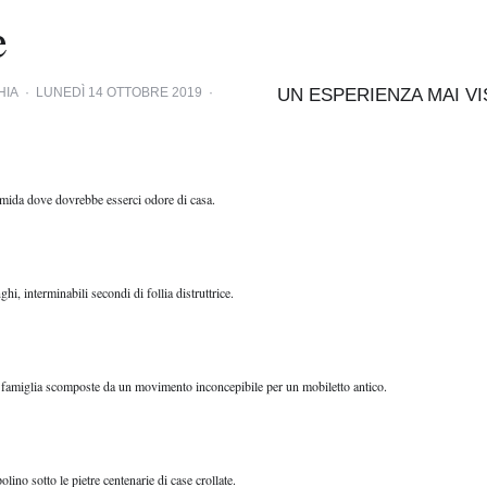
e
HIA
·
LUNEDÌ 14 OTTOBRE 2019
·
UN ESPERIENZA MAI VI
 umida dove dovrebbe esserci odore di casa.
hi, interminabili secondi di follia distruttrice.
 famiglia scomposte da un movimento inconcepibile per un mobiletto antico.
lino sotto le pietre centenarie di case crollate.