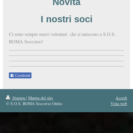
Novità
I nostri soci
Ci sono sempre nuovi volontari che si uniscono a S.O.S.
ROMA Soccorso!
Condividi
Stampa
|
Mappa del sito
Accedi
© S.O.S. ROMA Soccorso Onlus
Vista web