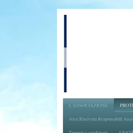
L'ASSOCIAZIONE
PROT
Area Riservata Responsabili Area
Termini e condizioni
GESTI