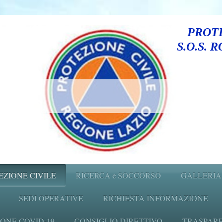
PROTE
S.O.S. 
EZIONE CIVILE
RICERCA e SOCCORSO
GALLERIA
SEDI OPERATIVE
RICHIESTA INFORMAZIONE
ONE COVID-19
CONSIGLIO DIRETTIVO
TRASPARENZ