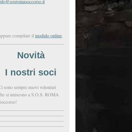
info@sosromasoccorso.it
oppure compilate il
modulo online
.
Novità
I nostri soci
Ci sono sempre nuovi volontari
che si uniscono a S.O.S. ROMA
Soccorso!