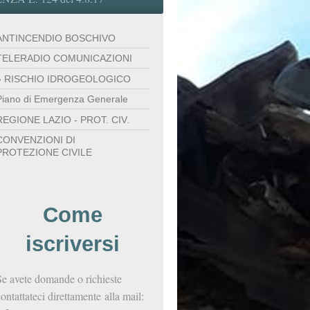
ANTINCENDIO BOSCHIVO
TELERADIO COMUNICAZIONI
RISCHIO IDROGEOLOGICO
Piano di Emergenza Generale
REGIONE LAZIO - PROT. CIV.
CONVENZIONI DI
PROTEZIONE CIVILE
Come
iscriversi
Se avete domande o richieste
ontattateci direttamente alla mail: